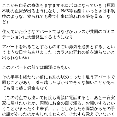
ここから自分の身体もますますボロボロになっていき（原因
不明の血尿が出るようになり、PMS等も酷くいっときは不眠
症のような、寝られても夢で仕事に追われる夢を見る、な
ど）
住んでいた小さなアパートではなぜかカラスが共同のゴミス
テーションに大量発生するようになり
アパートを出ることすらものすごい勇気を必要とする、とい
うような日すらありました（カラスの群れの前を通らないと
出られない💦）
このアパートの前では痴漢にもあい、
その半年も経たない前にも別の駅のまったく違うアパートで
同じことがあり、引っ越したばかりでそんな怖いことがあっ
ても引っ越し資金もなく
（この時点でも泣いて何度も両親に電話するも、あと一言実
家に帰りたいとか、両親にお金の面で頼る、お願いするとい
うことがまったく出来ず。。。もしかしたら両親からその手
の話があったのかもしれませんが、それすら覚えていないく