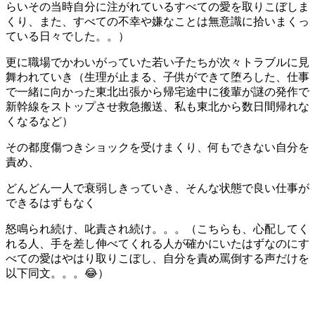
らいその当時自分に注がれているすべての愛を取りこぼしま
くり、また、すべての不幸や嫌なことは無意識に拾いまくっ
ている日々でした。。）
更に職場でかわいがっていた若い子たちが次々トラブルに見
舞われていき（生理が止まる、子供ができて堕ろした、仕事
で一緒に向かった東北出張から帰宅途中に後輩が謎の発作で
新幹線をストップさせ救急搬送、私も東北から数日間帰れな
くなるなど）
その都度傷つきショックを受けまくり、何もできない自分を
責め、
どんどん一人で衰弱しきっていき、そんな状態で良い仕事が
できるはずもなく
怒鳴られ続け、叱責され続け。。。（こちらも、心配してく
れる人、手を差し伸べてくれる人が確かにいたはずなのにす
べての愛はやはり取りこぼし、自分を責め罵倒する声だけを
以下同文。。。😂）