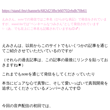
https://stand.fm/channels/682d23fbcb60702ebdb70b61
えみさん、noteでの発信ではご本名（ひらがな表記）で発信をされていま
すが、stand.fmでは”ペンネームなつみさん”として発信されています
✨（あ、でも左上にご本名も記載されていますね😊💕）
えみさんは、以前からこのサイトでもいくつかの記事を通じ
てご紹介させていただいているのですが
（それらの過去記事は、この記事の最後にリンクを貼ってお
きますね☀）
これまでもnoteを通じて発信をしてくださっていたり
本当にピュアな心で真摯に、そして愛いっぱいで真我開発を
追求してくださっているメンバーさんです😊
今回の音声配信の初回では、