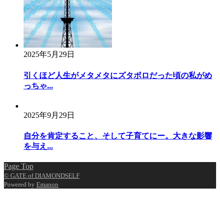
2025年5月29日
引くほど人生がメタメタにズタボロだった頃の私がめ
っちゃ...
2025年9月29日
自分を肯定すること、そして子育てにー。大きな影響
を与え...
Page Top
© GATE of DIAMONDSELF
Powered by
Emanon