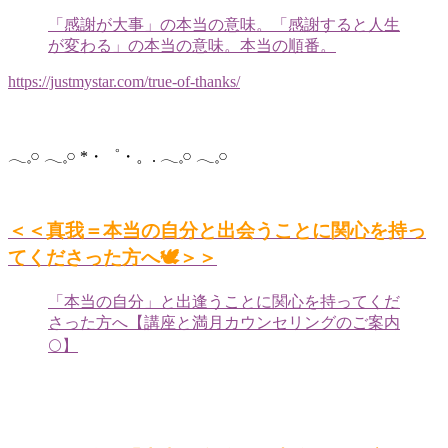
「感謝が大事」の本当の意味。「感謝すると人生
が変わる」の本当の意味。本当の順番。
https://justmystar.com/true-of-thanks/
𓂃𓈒𓏸 𓂃𓈒𓏸 *・゜・。. 𓂃𓈒𓏸 𓂃𓈒𓏸
＜＜真我＝本当の自分と出会うことに関心を持っ
てくださった方へ🕊＞＞
「本当の自分」と出逢うことに関心を持ってくだ
さった方へ【講座と満月カウンセリングのご案内
🌕】