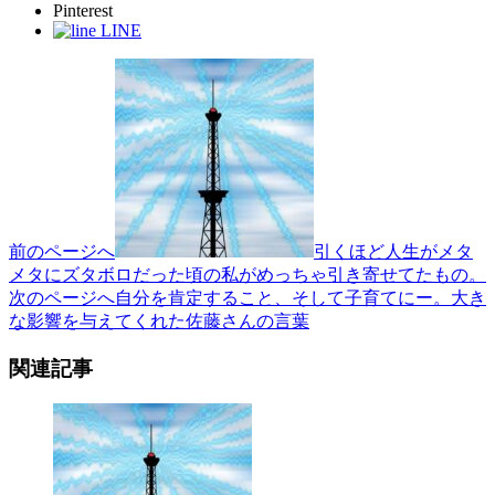
Pinterest
LINE
投
稿
ナ
ビ
ゲ
ー
前のページへ
引くほど人生がメタ
メタにズタボロだった頃の私がめっちゃ引き寄せてたもの。
シ
次のページへ
自分を肯定すること、そして子育てにー。大き
ョ
な影響を与えてくれた佐藤さんの言葉
ン
関連記事