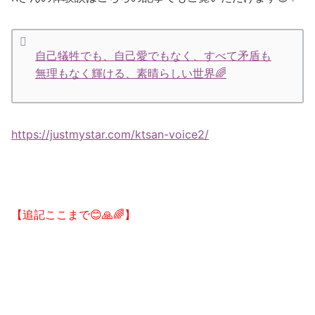
自己犠牲でも、自己愛でもなく、すべて矛盾も
無理もなく輝ける、素晴らしい世界🌈
https://justmystar.com/ktsan-voice2/
【追記ここまで😊🙏🌈】