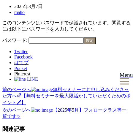
2025年3月7日
maho
このコンテンツはパスワードで保護されています。閲覧する
には以下にパスワードを入力してください。
パスワード:
Twitter
Facebook
はてブ
Pocket
Pinterest
Menu
LINE
前のページへ
無料セミナーにお申し込みくださっ
投
た方へ🌈【無料セミナーを最大限活かしていただくためのポ
稿
イント🖊】
ナ
次のページへ
【2025年5月】フォロークラス等一
覧です✨
ビ
ゲ
関連記事