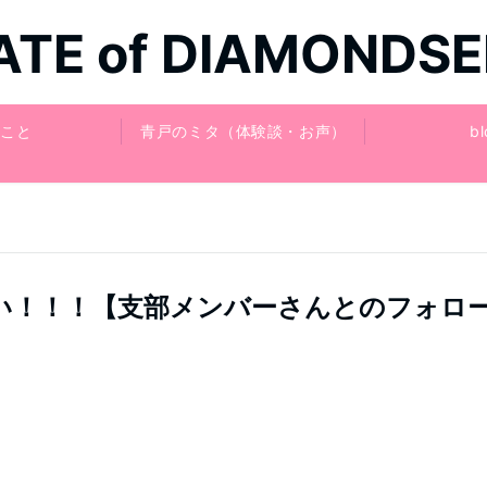
ATE of DIAMONDSE
こと
青戸のミタ（体験談・お声）
bl
い！！！【支部メンバーさんとのフォロ