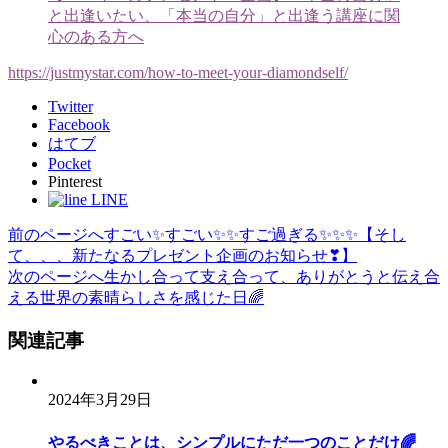
と出逢いたい、「本当の自分」と出逢う講座に関
心のある方へ
https://justmystar.com/how-to-meet-your-diamondself/
Twitter
Facebook
はてブ
Pocket
Pinterest
LINE
前のページへ
すごい✨すごい✨✨すご過ぎる✨✨✨【そし
投
て、、、新たなるプレゼント企画のお知らせ❣】
稿
次のページへ
生かし合って支え合って、ありがとうと伝え合
える世界の素晴らしさを感じた日🌈
ナ
ビ
関連記事
ゲ
ー
2024年3月29日
シ
やるべきことは、シンプルにただ一つのことだけ🌈