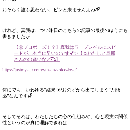
おそらく誰も思わない、ピンと来ませんよね🌈
けれど、真我は、つい昨日のこちらの記事の最後のほうにも
書きましたが
【㊗プロポーズ！？】真我はワープレベルにスピ
ードが、本当に早いのです💕✨【＆わたしと旦那
さんの出逢いなど🥰】
https://justmystar.com/ymsan-voice-love/
何にでも、いわゆる”結果”がおのずから出てしまう”万能
薬”なんです🌈
そしてそれは、わたしたちの心の仕組みや、心と現実の関係
性というのが真に理解できれば