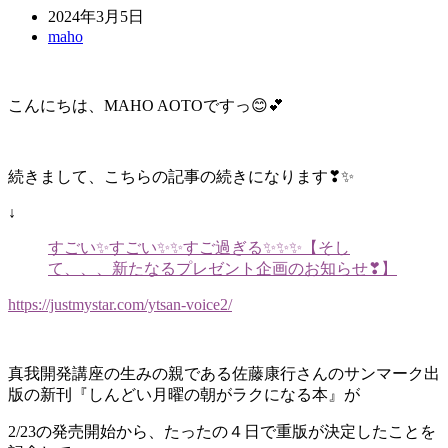
2024年3月5日
maho
こんにちは、MAHO AOTOですっ😊💕
続きまして、こちらの記事の続きになります❣✨
↓
すごい✨すごい✨✨すご過ぎる✨✨✨【そし
て、、、新たなるプレゼント企画のお知らせ❣】
https://justmystar.com/ytsan-voice2/
真我開発講座の生みの親である佐藤康行さんのサンマーク出
版の新刊『しんどい月曜の朝がラクになる本』が
2/23の発売開始から、たったの４日で重版が決定したことを